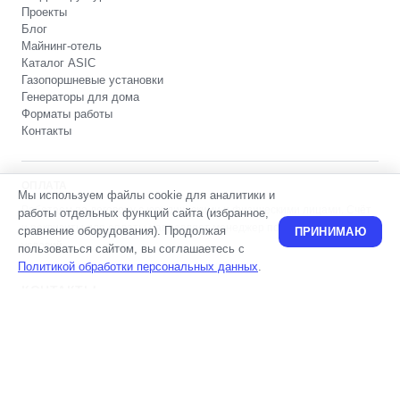
Проекты
Блог
Майнинг-отель
Каталог ASIC
Газопоршневые установки
Генераторы для дома
Форматы работы
Контакты
ОПЛАТА
Мы используем файлы cookie для аналитики и
Работаем по договору с юридическими и физическими лицами. Счёт
работы отдельных функций сайта (избранное,
и реквизиты для оплаты направляет менеджер после согласования
сравнение оборудования). Продолжая
ПРИНИМАЮ
условий.
пользоваться сайтом, вы соглашаетесь с
Политикой обработки персональных данных
.
КОНТАКТЫ
ТЕЛЕФОН / WHATSAPP
+7 953 670 0933
EMAIL
fastminesales@gmail.com
TELEGRAM
@fastmineru