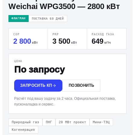
Weichai WPG3500 — 2800 кВт
ФЛАГМАН
ПОСТАВКА
60
ДНЕЙ
COP
PRP
РАСХОД ГАЗА
2 800
3 500
649
кВт
кВт
м³/ч
ЦЕНА
По запросу
ЗАПРОСИТЬ КП
ПОЗВОНИТЬ
Расчёт под вашу задачу за 2 часа. Официальная поставка,
пусконаладка и сервис.
Природный газ
ПНГ
20 МВт проект
Мини-ТЭЦ
Когенерация